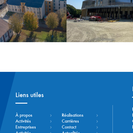
Liens utiles
À propos
Réalisations
Activités
Carrières
Entreprises
Contact