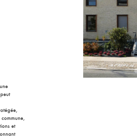
 une
 peut
rotégée,
ie commune,
tions et
donnant