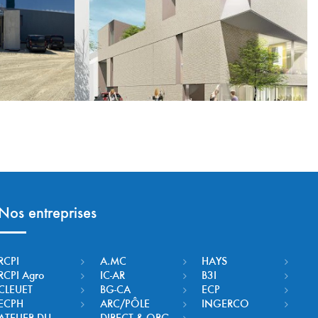
Nos entreprises
RCPI
A.MC
HAYS
RCPI Agro
IC-AR
B3I
CLEUET
BG-CA
ECP
ECPH
ARC/PÔLE
INGERCO