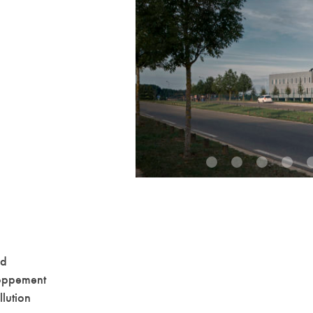
1
2
3
4
nd
loppement
lution