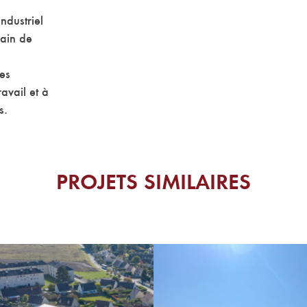
ndustriel
rain de
ces
avail et à
s.
PROJETS SIMILAIRES