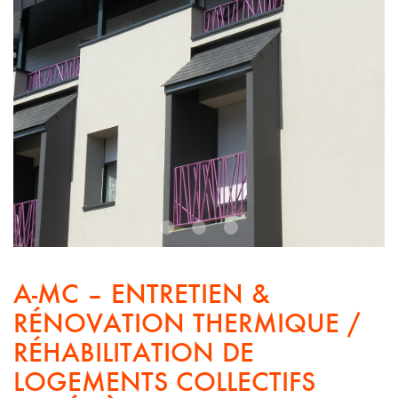
1
2
3
A-MC – ENTRETIEN &
RÉNOVATION THERMIQUE /
RÉHABILITATION DE
LOGEMENTS COLLECTIFS