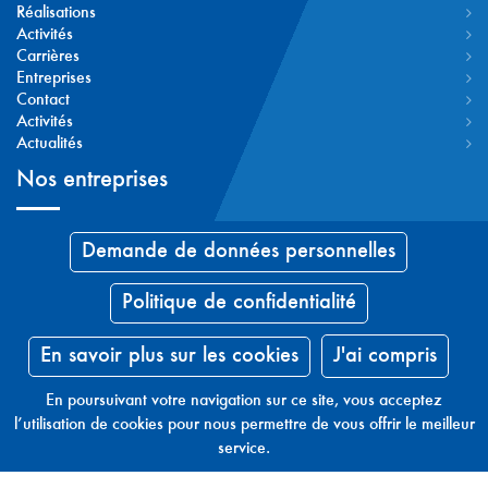
Réalisations
Activités
Carrières
Entreprises
Contact
Activités
Actualités
Nos entreprises
RCPI
Demande de données personnelles
A.MC
HAYS
Politique de confidentialité
RCPI Agro
IC-AR
B3I
En savoir plus sur les cookies
J'ai compris
CLEUET
BG-CA
En poursuivant votre navigation sur ce site, vous acceptez
ECP
l’utilisation de cookies pour nous permettre de vous offrir le meilleur
ECPH
service.
ARC/PÔLE
INGERCO