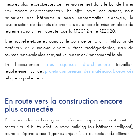
mesures plus respectueuses de l’environnement dans le but de limiter
nos impacts environnementaux. En effet, parmi ces actions, nous
retrouvons des bâtiments à basse consommation d’énergie, la
revalorisation de déchets de chantiers ou encore la mise en place de
règlementations thermiques tel que la
RT2012
et le RE2020.
Une nouvelle étape est donc sur le point de se franchir, l’utilisation de
matériaux dit « matériaux verts » étant biodégradables, issus de
sources renouvelables et ayant un impact environnemental faible.
En l’occurrences,
nos agences d’architecture
travaillent
régulièrement sur des
projets comprenant des matériaux biosourcés
tel que la paille, le bois…
En route vers la construction encore
plus connectée
L’utilisation des technologies numériques s’applique maintenant au
secteur du BTP. En effet, le smart building (ou bâtiment intelligent)
,
souhaite répondre aux 4 grands enjeux futurs du secteur du bâtiment :