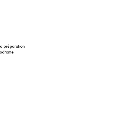
la préparation
élodrome