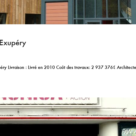
-Exupéry
upéry Livraison : Livré en 2010 Coût des travaux: 2 937 376€ Architecte